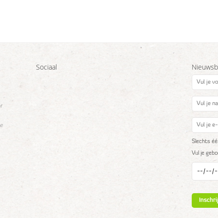
Sociaal
Nieuwsbr
ar
se
Slechts éé
Vul je geb