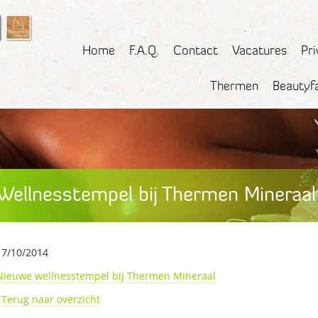
Home
F.A.Q.
Contact
Vacatures
Pr
Thermen
Beautyf
Wellnesstempel bij Thermen Mineraal
17/10/2014
Nieuwe wellnesstempel bij Thermen Mineraal
›
Terug naar overzicht