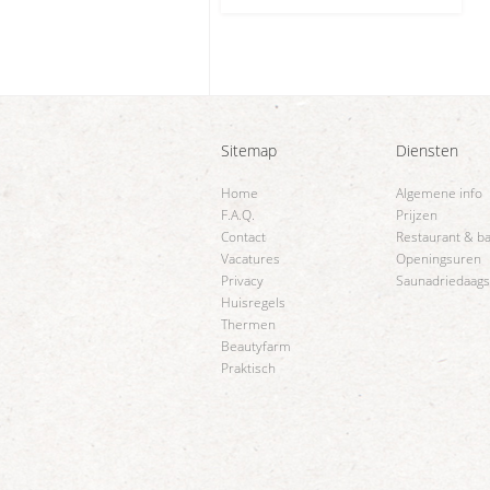
Sitemap
Diensten
Home
Algemene info
F.A.Q.
Prijzen
Contact
Restaurant & b
Vacatures
Openingsuren
Privacy
Saunadriedaag
Huisregels
Thermen
Beautyfarm
Praktisch