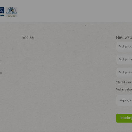
Sociaal
Nieuwsbr
ar
se
Slechts éé
Vul je geb