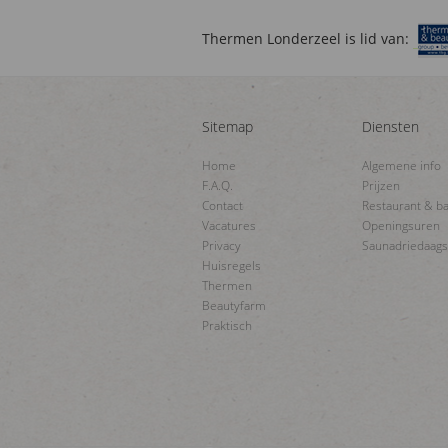
Thermen Londerzeel is lid van:
Sitemap
Diensten
Home
Algemene info
F.A.Q.
Prijzen
Contact
Restaurant & b
Vacatures
Openingsuren
Privacy
Saunadriedaag
Huisregels
Thermen
Beautyfarm
Praktisch