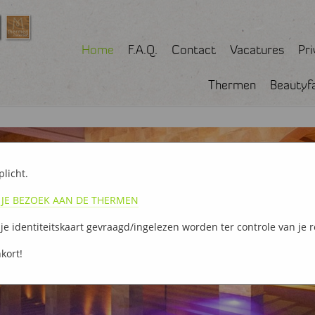
Home
F.A.Q.
Contact
Vacatures
Pr
Thermen
Beautyf
plicht.
 JE BEZOEK AAN DE THERMEN
 je identiteitskaart gevraagd/ingelezen worden ter controle van je r
kort!