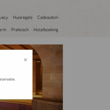
ivacy
Huisregels
Cadeaubon
arm
Praktisch
Hotelboeking
×
eservatie.